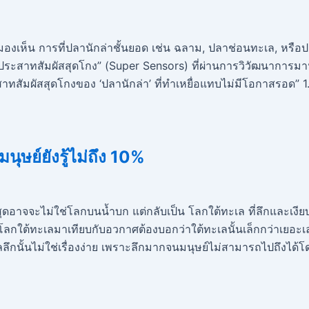
งเห็น การที่ปลานักล่าชั้นยอด เช่น ฉลาม, ปลาช่อนทะเล, หรือป
“ประสาทสัมผัสสุดโกง” (Super Sensors) ที่ผ่านการวิวัฒนาการมา
ัมผัสสุดโกงของ ‘ปลานักล่า’ ที่ทำเหยื่อแทบไม่มีโอกาสรอด” 1.เ
นุษย์ยังรู้ไม่ถึง 10%
ี่สุดอาจจะไม่ใช่โลกบนน้ำบก แต่กลับเป็น โลกใต้ทะเล ที่ลึกและเงีย
าโลกใต้ทะเลมาเทียบกับอวกาศต้องบอกว่าใต้ทะเลนั้นเล็กกว่าเยอะเ
นั้นไม่ใช่เรื่องง่าย เพราะลึกมากจนมนุษย์ไม่สามารถไปถึงได้โด