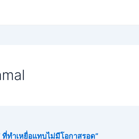
amal
 ที่ทำเหยื่อแทบไม่มีโอกาสรอด”