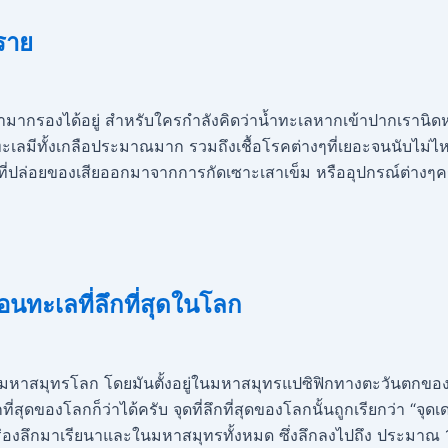
ราย
มารถนำมากรองได้อยู่ สำหรับใครกำลังคิดว่าน้ำทะเลหากเข้าปากเรานิด
ะเลมีทั้งเกลือประมาณมาก รวมถึงเชื้อโรคต่างๆที่เยอะจนนับไม่ไ
้ำที่ปล่อยของเสียออกมาจากการกัดเซาะเสาเข็ม หรืออุปกรณ์ต่างๆคร
นทะเลที่ลึกที่สุดในโลก
ในมหาสมุทรโลก โดยมันตั้งอยู่ในมหาสมุทรแปซิฟิกทางตะวันตกของเกาะม
ึกที่สุดของโลกก็ว่าได้ครับ จุดที่ลึกที่สุดของโลกนั้นถูกเรียกว่
นร่องลึกมาเรียนาและในมหาสมุทรทั้งหมด ซึ่งลึกลงไปถึง ประมาณ