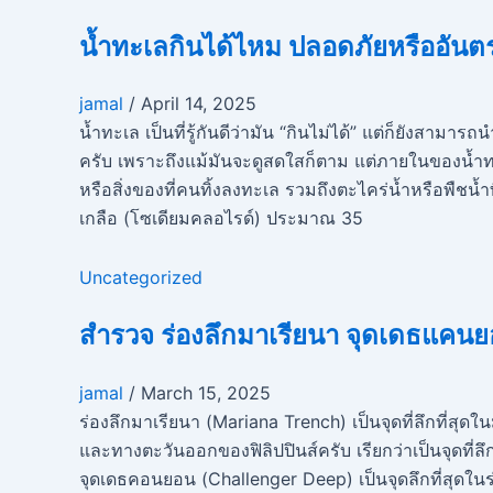
น้ำทะเลกินได้ไหม ปลอดภัยหรืออันต
jamal
/
April 14, 2025
น้ำทะเล เป็นที่รู้กันดีว่ามัน “กินไม่ได้” แต่ก็ยังสา
ครับ เพราะถึงแม้มันจะดูสดใสก็ตาม แต่ภายในของน้ำท
หรือสิ่งของที่คนทิ้งลงทะเล รวมถึงตะไคร่น้ำหรือพืชน
เกลือ (โซเดียมคลอไรด์) ประมาณ 35
Uncategorized
สำรวจ ร่องลึกมาเรียนา จุดเดธแคนยอ
jamal
/
March 15, 2025
ร่องลึกมาเรียนา (Mariana Trench) เป็นจุดที่ลึกที่สุด
และทางตะวันออกของฟิลิปปินส์ครับ เรียกว่าเป็นจุดที่ล
จุดเดธคอนยอน (Challenger Deep) เป็นจุดลึกที่สุดใ