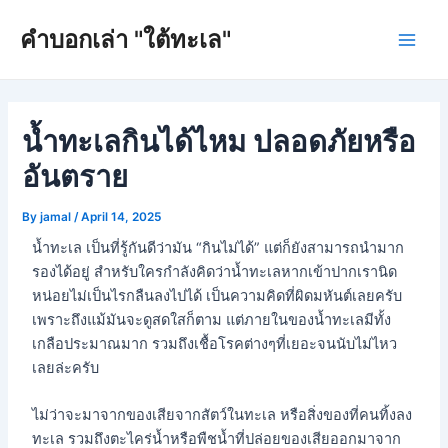
Skip
Post
Main
คำบอกเล่า "ใต้ทะเล"
to
navigation
Men
content
น้ำทะเลกินได้ไหม ปลอดภัยหรือ
อันตราย
By
jamal
/
April 14, 2025
น้ำทะเล เป็นที่รู้กันดีว่ามัน “กินไม่ได้” แต่ก็ยังสามารถนำมาก
รองได้อยู่ สำหรับใครกำลังคิดว่าน้ำทะเลหากเข้าปากเรานิด
หน่อยไม่เป็นไรกลืนลงไปได้ เป็นความคิดที่ผิดมหันต์เลยครับ
เพราะถึงแม้มันจะดูสดใสก็ตาม แต่ภายในของน้ำทะเลมีทั้ง
เกลือประมาณมาก รวมถึงเชื้อโรคต่างๆที่เยอะจนนับไม่ไหว
เลยล่ะครับ
ไม่ว่าจะมาจากของเสียจากสัตว์ในทะเล หรือสิ่งของที่คนทิ้งลง
ทะเล รวมถึงตะไคร่น้ำหรือพืชน้ำที่ปล่อยของเสียออกมาจาก