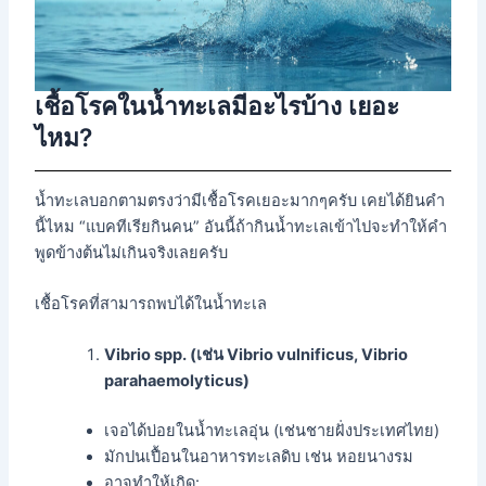
เชื้อโรคในน้ำทะเลมีอะไรบ้าง เยอะ
ไหม?
น้ำทะเลบอกตามตรงว่ามีเชื้อโรคเยอะมากๆครับ เคยได้ยินคำ
นี้ไหม “แบคทีเรียกินคน” อันนี้ถ้ากินน้ำทะเลเข้าไปจะทำให้คำ
พูดข้างต้นไม่เกินจริงเลยครับ
เชื้อโรคที่สามารถพบได้ในน้ำทะเล
Vibrio spp. (เช่น Vibrio vulnificus, Vibrio
parahaemolyticus)
เจอได้บ่อยในน้ำทะเลอุ่น (เช่นชายฝั่งประเทศไทย)
มักปนเปื้อนในอาหารทะเลดิบ เช่น หอยนางรม
อาจทำให้เกิด: