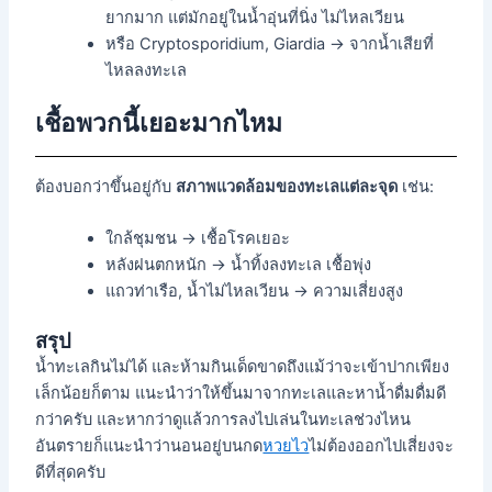
ยากมาก แต่มักอยู่ในน้ำอุ่นที่นิ่ง ไม่ไหลเวียน
หรือ Cryptosporidium, Giardia → จากน้ำเสียที่
ไหลลงทะเล
เชื้อพวกนี้เยอะมากไหม
ต้องบอกว่าขึ้นอยู่กับ
สภาพแวดล้อมของทะเลแต่ละจุด
เช่น:
ใกล้ชุมชน → เชื้อโรคเยอะ
หลังฝนตกหนัก → น้ำทิ้งลงทะเล เชื้อพุ่ง
แถวท่าเรือ, น้ำไม่ไหลเวียน → ความเสี่ยงสูง
สรุป
น้ำทะเลกินไม่ได้ และห้ามกินเด็ดขาดถึงแม้ว่าจะเข้าปากเพียง
เล็กน้อยก็ตาม แนะนำว่าให้ขึ้นมาจากทะเลและหาน้ำดื่มดื่มดี
กว่าครับ และหากว่าดูแล้วการลงไปเล่นในทะเลช่วงไหน
อันตรายก็แนะนำว่านอนอยู่บนกด
หวยไว
ไม่ต้องออกไปเสี่ยงจะ
ดีที่สุดครับ