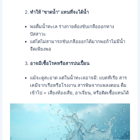
ทำให้ “ขาดน้ำ” แทนที่จะได้น้ำ
พอดื่มน้ำทะเล ร่างกายต้องขับเกลือออกทาง
ปัสสาวะ
แต่ไตไม่สามารถขับเกลือออกได้มากพอถ้าไม่มีน้ำ
จืดเพียงพอ
อาจมีเชื้อโรคหรือสารปนเปื้อน
แม้จะดูสะอาด แต่ในน้ำทะเลอาจมี: แบคทีเรีย สาร
เคมีจากเรือหรือโรงงาน สารพิษจากแพลงตอน ดื่ม
เข้าไป = เสี่ยงท้องเสีย, อาเจียน, หรือติดเชื้อแทนได้